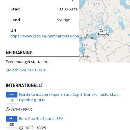
Stad
133 35 Saltsjöbaden
Land
Sverige
Url
https://www.ksss.se/hamnar/saltsjobaden/
NEDRÄKNING
Evenemanget startar nu:
SM och SWE 505 Cup 3
INTERNATIONELLT
Nordiska mästerskapen, Euro Cup 3, Danskt mästerskap,
sep
Nyköbing, DEN
4
09/04
-
09/06
Euro Cup 4, L'Estartit, SPA
okt
23
10/23
-
10/25