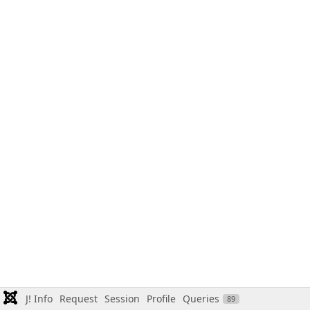
J! Info
Request
Session
Profile
Queries
89