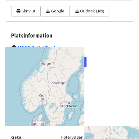
Skriv ut
Google
Outlook (.ics)
Platsinformation
KSSS Saltsjöbaden
Karta
Vägbeskrivning
Gata
Hotellvägen 9