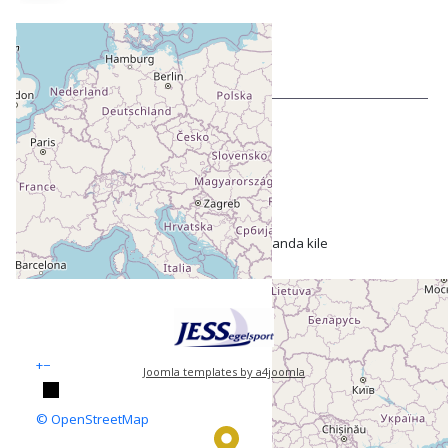
Internationell kalender
NATIONELLT
08/08 - 08/09
SM och SWE 505 Cup 3
09/19 - 09/20
SWE 505 Cup 4
10/03 - 10/04
Träningsläger + Sista slaget (lilla VM), Björlanda kile
+
−
Joomla templates by a4joomla
© OpenStreetMap