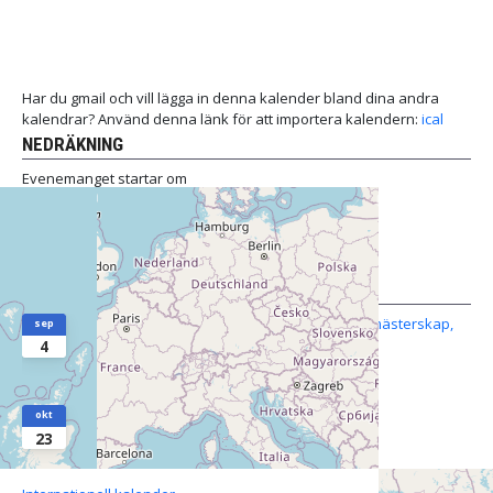
Har du gmail och vill lägga in denna kalender bland dina andra
kalendrar? Använd denna länk för att importera kalendern:
ical
NEDRÄKNING
Evenemanget startar om
SM och SWE 505 Cup 3
INTERNATIONELLT
Nordiska mästerskapen, Euro Cup 3, Danskt mästerskap,
sep
Nyköbing, DEN
4
09/04
-
09/06
Euro Cup 4, L'Estartit, SPA
okt
23
10/23
-
10/25