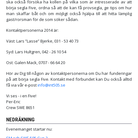
ska också försöka ha kollen på vilka som är intresserade av att
börja segla Five, ordna så att de kan få provsegla, ge tips om hur
man skaffar båt och om möjligt också hjälpa till att hitta lämplig
gast/rorsman för de som söker sådan.
Kontaktpersonerna 2014 är:
Väst: Lars ”Lasse” Bjerke, 031 - 53 40 73
Syd: Lars Hultgren, 042 - 26 10 54
Ost: Galen Mack, 0707 - 66 64 20
Hör av Dig till någon av kontaktpersonerna om Du har funderingar
på att börja segla Five. Kontakt med förbundet kan Du också alltid
få via vår e-post
info@int505.se
Vi ses - i en Five!
Per-Eric
Crew SWE 8651
NEDRÄKNING
Evenemanget startar nu: