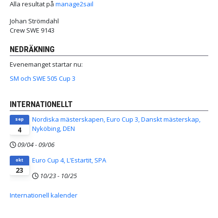
Alla resultat på
manage2sail
Johan Strömdahl
Crew SWE 9143
NEDRÄKNING
Evenemanget startar nu:
SM och SWE 505 Cup 3
INTERNATIONELLT
Nordiska mästerskapen, Euro Cup 3, Danskt mästerskap,
sep
Nyköbing, DEN
4
09/04
-
09/06
Euro Cup 4, L'Estartit, SPA
okt
23
10/23
-
10/25
Internationell kalender