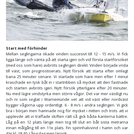
Start med förhinder
Mellan seglingarna ökade vinden succesivt till 12 - 15 m/s. Vi fick
ligga länge och vänta på att starta igen och vid första startförsöket
(med oss som hare) avbröts seglingen direkt. Vinden började vrida
till väst, som prognostiserats. Nytt försök att starta efter omlagt
bana 25 minuter senare. Vi startade som hare men efter 1 minut
kraschade en tysk båt in i startribben så mycket att den fastnade
och starten avbröts igen. Nytt försök ytterligare efter 20 minuter.
Nu med lägre vindstyrka men större vågor. Det var mer västligt nu
och ni som seglat i Warnemünde vet att vid väst eller nordväst
bygger vågorna upp ordentligt. 6 - 8 m/s i andra seglingen. Vi gick
bra i början men hamnade nog för mycket i mitten och trots att vi
upplevde att vi träffade skiften rätt så gick båda kanterna bättre.
Låg på en 12 plats länge men tog till slut en båt sista metrarna
innan målgång till en 11e plats. Fin spinnhalvvind i hamn och var
där kl. 18,40. Lång dag men lärorik.