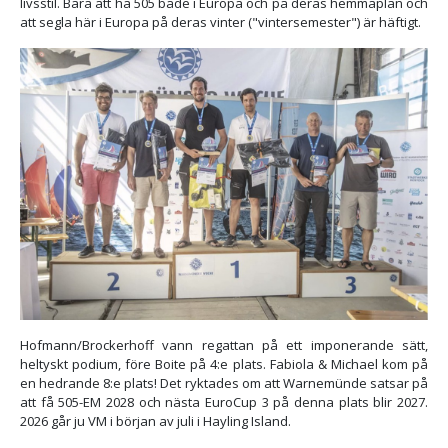
livsstil. Bara att ha 505 både i Europa och på deras hemmaplan och
att segla här i Europa på deras vinter ("vintersemester") är häftigt.
Hofmann/Brockerhoff vann regattan på ett imponerande sätt,
heltyskt podium, före Boite på 4:e plats. Fabiola & Michael kom på
en hedrande 8:e plats! Det ryktades om att Warnemünde satsar på
att få 505-EM 2028 och nästa EuroCup 3 på denna plats blir 2027.
2026 går ju VM i början av juli i Hayling Island.