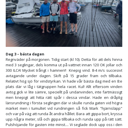
Dag 3 – bästa dagen
Regnväder på morgonen. Tidig start (kl 10). Detta för att dels hinna
med 3 seglingar, dels komma ut på vattnet innan 120 OK jollar och
300 ILCA! Mycket trångt i hamnen!! Knepig vind. 8-4 m/s succesivt
avtagande under dagen. Skift på 15 grader fram och tillbaka.
Relativt hög sjö för vindstyrkan. Vi hade vår bästa dag med en 8:e
plats där vi låg i tätgruppen hela racet. Kul! Allt eftersom vinden
avtog gick vi lite sämre, speciellt på undanvinden, inte fartmässigt
men knepigt att hitta rätt spår i dessa vindar. Hade en dråplig
länsrundning i första seglingen där vi skulle runda gaten vid högra
märket men i tumultet vid rundningen så fick Mark "hjärnsläpp"
och var på väg att runda åt andra hållet. Bara att gippa bort, kryssa
upp några meter, slå och gippa tillbaka och runda upp på rätt sätt.
Pulshöjande för gasten inte minst.... Vi seglade dock upp oss i den