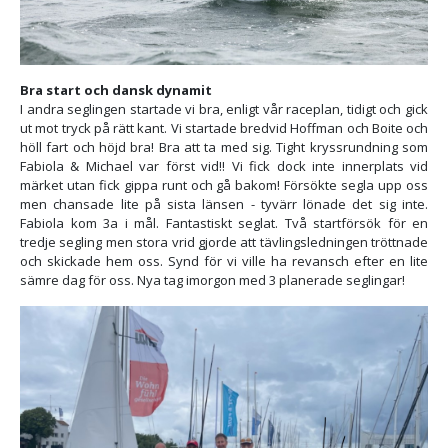
Bra start och dansk dynamit
I andra seglingen startade vi bra, enligt vår raceplan, tidigt och gick
ut mot tryck på rätt kant. Vi startade bredvid Hoffman och Boite och
höll fart och höjd bra! Bra att ta med sig. Tight kryssrundning som
Fabiola & Michael var först vid!! Vi fick dock inte innerplats vid
märket utan fick gippa runt och gå bakom! Försökte segla upp oss
men chansade lite på sista länsen - tyvärr lönade det sig inte.
Fabiola kom 3a i mål. Fantastiskt seglat. Två startförsök för en
tredje segling men stora vrid gjorde att tävlingsledningen tröttnade
och skickade hem oss. Synd för vi ville ha revansch efter en lite
sämre dag för oss. Nya tag imorgon med 3 planerade seglingar!