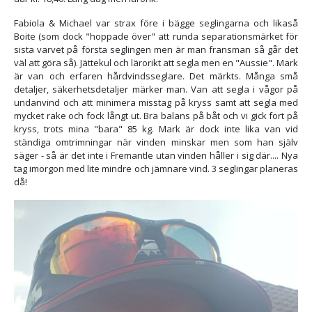
Fabiola & Michael var strax före i bägge seglingarna och likaså
Boite (som dock "hoppade över" att runda separationsmärket för
sista varvet på första seglingen men är man fransman så går det
väl att göra så). Jättekul och lärorikt att segla men en "Aussie". Mark
är van och erfaren hårdvindsseglare. Det märkts. Många små
detaljer, säkerhetsdetaljer märker man. Van att segla i vågor på
undanvind och att minimera misstag på kryss samt att segla med
mycket rake och fock långt ut. Bra balans på båt och vi gick fort på
kryss, trots mina "bara" 85 kg. Mark är dock inte lika van vid
ständiga omtrimningar när vinden minskar men som han själv
säger - så är det inte i Fremantle utan vinden håller i sig där.... Nya
tag imorgon med lite mindre och jämnare vind. 3 seglingar planeras
då!