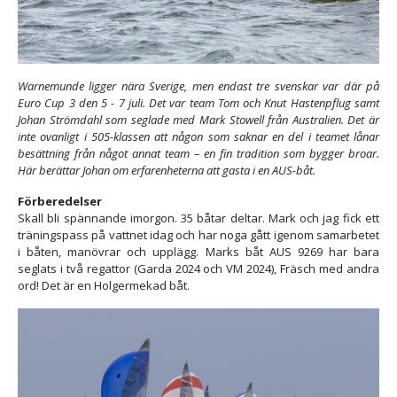
Warnemunde ligger nära Sverige, men endast tre svenskar var där på
Euro Cup 3 den 5 - 7 juli. Det var team Tom och Knut Hastenpflug samt
Johan Strömdahl som seglade med Mark Stowell från Australien. Det är
inte ovanligt i 505-klassen att någon som saknar en del i teamet lånar
besättning från något annat team – en fin tradition som bygger broar.
Här berättar Johan om erfarenheterna att gasta i en AUS-båt.
Förberedelser
Skall bli spännande imorgon. 35 båtar deltar. Mark och jag fick ett
träningspass på vattnet idag och har noga gått igenom samarbetet
i båten, manövrar och upplägg. Marks båt AUS 9269 har bara
seglats i två regattor (Garda 2024 och VM 2024), Fräsch med andra
ord! Det är en Holgermekad båt.