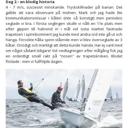
Dag 2 – en blodig historia
4 - 7 m/s, succesivt minskande. Tryckskillnader på banan. Det
gällde att vara observant på molnen. Mark och jag hade lite
kommunikationsmissar i båten (inte så konstigt) men periodvis
seglade vi bra. I första seglingen skulle vi nått en 11e plats men
efter gippen till halvvind in i mål vid sista märket fastnade
trapetsen i spinnbommen! Jag kunde med andra ord inte gå ut och
hänga. Försökte hålla spinn stående men vi blev överseglade av 3
båtar. Onödigt och märkligt att detta kunde hända. Har ej varit med
om något sådant tidigare! Vid nedtagningen efter målgång fick jag
en ordentligt smäll rakt på "nosen" av trapetskroken. Blodet
flödade - men vi fullföljde dagen.