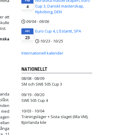
Nordiska mästerskapen, Euro
 komma
sep
Cup 3, Danskt mästerskap,
4
Nyköbing, DEN
er att
09/04
-
09/06
skulle
höst.
Euro Cup 4, L'Estartit, SPA
okt
23
enska
10/23
-
10/25
Internationell kalender
NATIONELLT
08/08 - 08/09
SM och SWE 505 Cup 3
landa
09/19 - 09/20
låst.
SWE 505 Cup 4
inden
10/03 - 10/04
 med
Träningsläger + Sista slaget (lilla VM),
dagen
Björlanda kile
ellan
ånga
ra 11