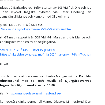
ndags på Barbados och inför starten av 505 VM fick Olle och jag
 den mycket tragiska nyheten via Peter Lindberg, en
domsvän till Mange och kompis med Olle och mig.
e och Juppa vann två SM i 505:
s://mksebbe.synology.me/mks505/505web/sm.htm
kel i GT med rapport från 505 VM -74 i Marstrand där Mange och
a deltog och vann en av delseglingarna.
SVENSKDAG PÅ MARSTRANDSFJORDEN
https://mksebbe.synology.me/mks505/marten/vm74/vm74x.htm
ningar
inns det chans att vara med och hedra Manges minne.
Det blir
minnestund med tal och musik på Djurgårdsvarvet
agen den 16 juni med start kl 15.00
lan >
http://mangeolssonsminnesfond.se/
kan också skänka pengar till Mange Olssons Minnesfond. Den