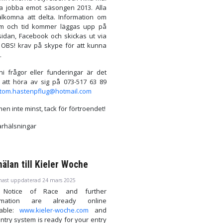
ka jobba emot säsongen 2013. Alla
älkomna att delta. Information om
m och tid kommer läggas upp på
idan, Facebook och skickas ut via
. OBS! krav på skype för att kunna
.
ni frågor eller funderingar är det
 att höra av sig på 073-517 63 89
tom.hastenpflug@hotmail.com
men inte minst, tack för förtroendet!
arhälsningar
älan till Kieler Woche
nast uppdaterad 24 mars 2025
 Notice of Race and further
ormation are already online
lable:
www.kieler-woche.com
and
ntry system is ready for your entry