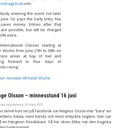
manage2sail.
com.
ybody entering the event not later
 June 1st pays the Early Entry Fee
saves money. Entries after that
 are possible, but will be charged
50% extra.
International Classes starting at
er Woche from June 27th to 30th on
race areas at bay of Kiel and
king forward to four days of
stic racing.
er: Anmälan till Kieler Woche
ge Olsson – minnesstund 16 juni
nast uppdaterad 24 mars 2025
vi skrivit kort om på Facebook var Magnus Osson inte ”bara” en
ärldens bästa, mest kända och mest omtyckta seglare. Han var
å en hängiven Fiveälskare. Så här skrev Ebbe när den tragiska
ten hade kommit.