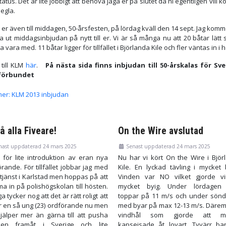
atus. Det är lite jobbigt att behöva jaga er på slutet då ni egentligen vill
egla.
er även till middagen, 50-årsfesten, på lördag kväll den 14 sept. Jag komm
a ut middagsinbjudan på nytt till er. Vi är så många nu att 20 båtar lätt 
 vara med. 11 båtar ligger för tillfället i Björlanda Kile och fler väntas in i 
 till KLM
här
.
På nästa sida finns inbjudan till 50-årskalas för Sv
förbundet
mer: KLM 2013 inbjudan
å alla Fiveare!
On the Wire avslutad
nast uppdaterad 24 mars 2025
Senast uppdaterad 24 mars 2025
 för lite introduktion av eran nya
Nu har vi kört On the Wire i Björ
rande. För tillfället jobbar jag med
Kile. En lyckad tävling i mycket b
tjänst i Karlstad men hoppas på att
Vinden var NO vilket gjorde v
a in på polishögskolan till hösten.
mycket byig. Under lördagen
 tycker nog att det är rätt roligt att
toppar på 11 m/s och under sön
ar en så ung (23) ordförande nu men
med byar på max 12-13 m/s. Därem
hjälper mer än gärna till att pusha
vindhål som gjorde att m
sen framåt i Sverige och lite
kapsejsade åt lovart. Tyvärr ba