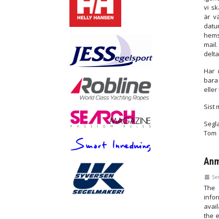
vi s
är v
datu
hems
mail
delta
Har 
bara
eller
Sist 
Segl
Tom
Anm
Se
The
inf
avai
the e