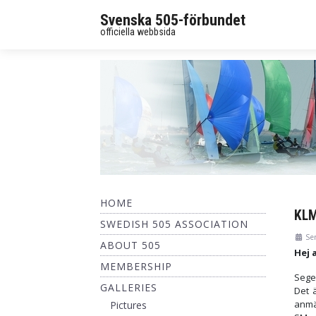
Svenska 505-förbundet
officiella webbsida
HOME
KLM
SWEDISH 505 ASSOCIATION
Se
ABOUT 505
Hej 
MEMBERSHIP
Sege
GALLERIES
Det 
anmäl
Pictures