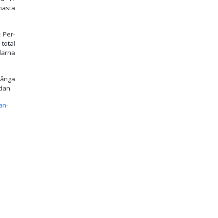
nästa
 Per-
otal
larna
många
dan.
an-