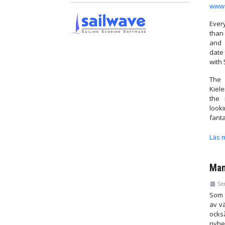
www.
Ever
than
and 
date
with 
The 
Kiel
the 
loo
fanta
Läs m
Man
Se
Som 
av v
ocks
nyhe