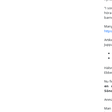
”I sö
höra
barn
Mang
http
Arti
Jupp
Häls
Ebbe
Nu f
en 
Sönd
Anmä
Man 