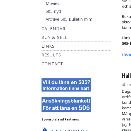
SM-st
Movies
och s
505-nytt
Boka 
Archive 505 Bulletin m.m.
skick
kunna
CALENDAR
BUY & SELL
Länk
505-
LINKS
RESULTS
Läs 
CONTACT
Hall
Se
Dags
ordfö
kund
komm
Många
vi h
Sponsors and Partners
jag 
klas