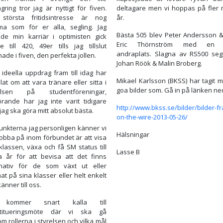
gring tror jag är nyttigt för fiven.
deltagare men vi hoppas på fler 
 största fritidsintresse är nog
år.
a som för er alla, segling. Jag
Bästa 505 blev Peter Andersson &
ade min karriär i optimisten gick
Eric Thörnström med en t
e till 420, 49er tills jag tillslut
andraplats. Slagna av RS500 seg
de i fiven, den perfekta jollen.
Johan Röök & Malin Broberg.
 ideella uppdrag fram till idag har
Mikael Karlsson (BKSS) har tagit 
at om att vara tränare eller sitta i
goa bilder som. Gå in på länken ne
relsen på studentföreningar,
örande har jag inte varit tidigare
http://www.bkss.se/bilder/bilder-fr
ag ska göra mitt absolut bästa.
on-the-wire-2013-05-26/
unkterna jag personligen känner vi
Hälsningar
jobba på inom förbundet är att visa
klassen, växa och få SM status till
Lasse B
a år för att bevisa att det finns
rnativ för de som växt ut eller
nat på sina klasser eller helt enkelt
känner till oss.
 kommer snart kalla till
titueringsmöte där vi ska gå
m rollerna i styrelsen och vilka mål