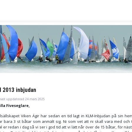
 2013 inbjudan
nast uppdaterad 24 mars 2025
alla Fiveseglare,
lsällskapet Viken Ägir har sedan en tid lagt in KLM-Inbjudan på sin hem
är bara 3 st båtar som anmält sig. Ni som vet att ni skall vara med och t
 er redan i dag så vi ser i god tid att vi lätt når över de 15 båtar, för näs