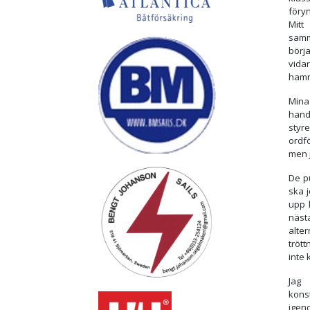
föryn
Mitt
samm
börj
vidar
hamna
Mina
handl
sty
ordf
men j
De p
ska 
upp 
näst
alte
trött
inte 
Jag
kons
igeno