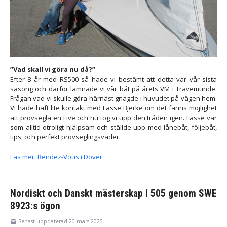
”Vad skall vi göra nu då?”
Efter 8 år med RS500 så hade vi bestämt att detta var vår sista
säsong och därför lämnade vi vår båt på årets VM i Travemunde.
Frågan vad vi skulle göra härnäst gnagde i huvudet på vägen hem.
Vi hade haft lite kontakt med Lasse Bjerke om det fanns möjlighet
att provsegla en Five och nu tog vi upp den tråden igen. Lasse var
som alltid otroligt hjälpsam och ställde upp med lånebåt, följebåt,
tips, och perfekt provseglingsväder.
Läs mer: Rendez-Vous i Dover
Nordiskt och Danskt mästerskap i 505 genom SWE
8923:s ögon
Senast uppdaterad 20 mars 2025