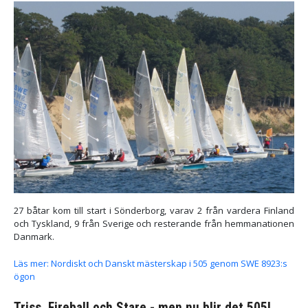
27 båtar kom till start i Sönderborg, varav 2 från vardera Finland
och Tyskland, 9 från Sverige och resterande från hemmanationen
Danmark.
Läs mer: Nordiskt och Danskt mästerskap i 505 genom SWE 8923:s
ögon
Triss, Fireball och Stare - men nu blir det 505!