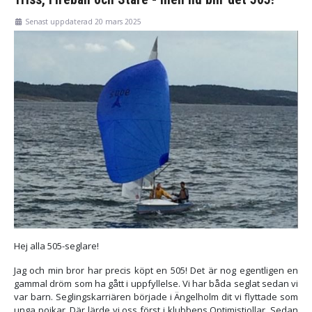
Senast uppdaterad 20 mars 2025
Hej alla 505-seglare!
Jag och min bror har precis köpt en 505! Det är nog egentligen en
gammal dröm som ha gått i uppfyllelse. Vi har båda seglat sedan vi
var barn. Seglingskarriären började i Ängelholm dit vi flyttade som
unga pojkar. Där lärde vi oss först i klubbens Optimistjollar. Sedan