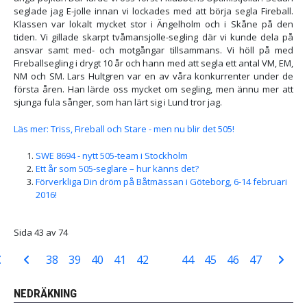
seglade jag E-jolle innan vi lockades med att börja segla Fireball.
Klassen var lokalt mycket stor i Ängelholm och i Skåne på den
tiden. Vi gillade skarpt tvåmansjolle-segling där vi kunde dela på
ansvar samt med- och motgångar tillsammans. Vi höll på med
Fireballsegling i drygt 10 år och hann med att segla ett antal VM, EM,
NM och SM. Lars Hultgren var en av våra konkurrenter under de
första åren. Han lärde oss mycket om segling, men ännu mer att
sjunga fula sånger, som han lärt sig i Lund tror jag.
Läs mer: Triss, Fireball och Stare - men nu blir det 505!
SWE 8694 - nytt 505-team i Stockholm
Ett år som 505-seglare – hur känns det?
Förverkliga Din dröm på Båtmässan i Göteborg, 6-14 februari
2016!
Sida 43 av 74
38
39
40
41
42
43
44
45
46
47
NEDRÄKNING