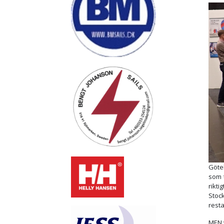
Göte
som 
rikti
Stoc
resta
MEN 