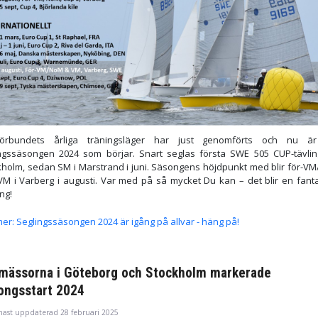
förbundets årliga träningsläger har just genomförts och nu ä
ingssäsongen 2024 som börjar. Snart seglas första SWE 505 CUP-tävlin
kholm, sedan SM i Marstrand i juni. Säsongens höjdpunkt med blir för-V
VM i Varberg i augusti. Var med på så mycket Du kan – det blir en fanta
ng!
er: Seglingssäsongen 2024 är igång på allvar - häng på!
mässorna i Göteborg och Stockholm markerade
ongsstart 2024
nast uppdaterad 28 februari 2025