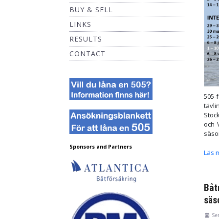
BUY & SELL
LINKS
RESULTS
CONTACT
505-
tävl
Stoc
och 
säso
Sponsors and Partners
Läs m
Båt
säs
Se