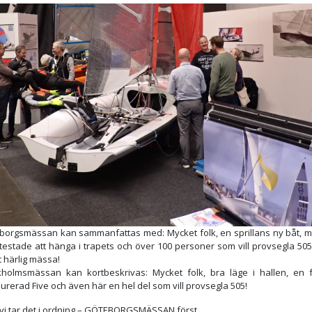
borgsmässan kan sammanfattas med: Mycket folk, en sprillans ny båt, 
testade att hänga i trapets och över 100 personer som vill provsegla 505
gt härlig mässa!
kholmsmässan kan kortbeskrivas: Mycket folk, bra läge i hallen, en f
urerad Five och även här en hel del som vill provsegla 505!
vi tar det i ordning – GÖTEBORGSMÄSSAN först