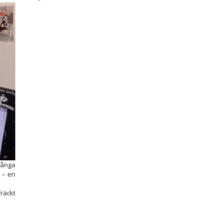
många
 – en
räckt