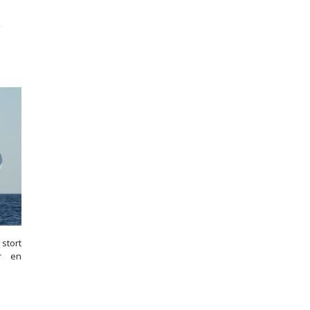
 stort
r en