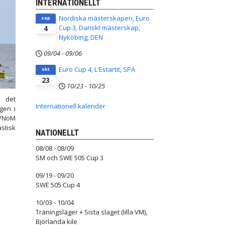
INTERNATIONELLT
Nordiska mästerskapen, Euro
sep
Cup 3, Danskt mästerskap,
4
Nyköbing, DEN
09/04
-
09/06
Euro Cup 4, L'Estartit, SPA
okt
23
10/23
-
10/25
r det
Internationell kalender
gen i
M/NoM
stisk
NATIONELLT
08/08 - 08/09
SM och SWE 505 Cup 3
09/19 - 09/20
SWE 505 Cup 4
10/03 - 10/04
Träningsläger + Sista slaget (lilla VM),
Björlanda kile